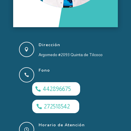
Dirección

Argomedo #2093 Quinta de Tilcoco
Fono

442896675
272518542
Horario de Atención
